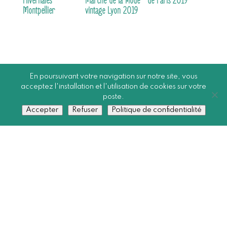
Hivernales
Marché de la mode
de Paris 2019
Montpellier
vintage Lyon 2019
En poursuivant votre navigation sur notre site, vous
acceptez l'installation et l'utilisation de cookies sur votre
poste.
Accepter
Refuser
Politique de confidentialité